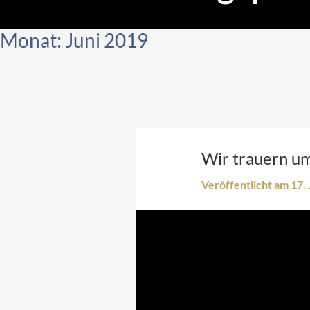
MANDANT
Ihr Termin bei ALEX
Monat:
Juni 2019
Online-Checklisten Anwälte
Online-Checklisten Notare
ALEX WebAkte
Downloads
Wir trauern u
RECHTSGEBIETE
Veröffentlicht am 17.
KONTAKT