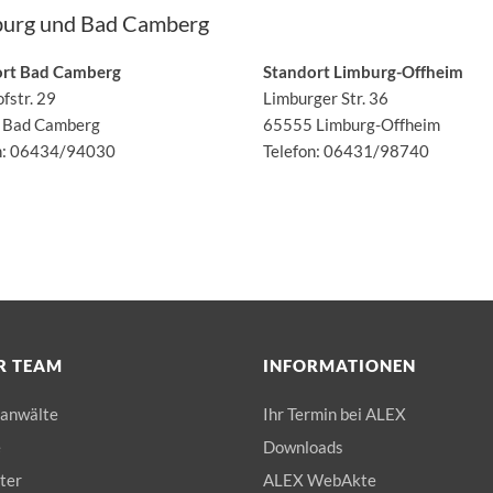
burg und Bad Camberg
ort Bad Camberg
Standort Limburg-Offheim
fstr. 29
Limburger Str. 36
 Bad Camberg
65555 Limburg
-Offheim
n:
06434/94030
Telefon:
06431/98740
R TEAM
INFORMATIONEN
anwälte
Ihr Termin bei ALEX
e
Downloads
hter
ALEX WebAkte