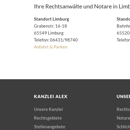
Ihre Rechtsanwälte und Notare
in Lim
Standort Limburg
Stand
Grabenstr. 16-18
Bahnho
65549 Limburg
65520
Telefon:
06431/98740
Telefo
Anfahrt & Parken
KANZLEI ALEX
UNSE
Unsere Kanzlei
Rechts
Rechtsgebiete
Notar
Stellenangebote
Schlic