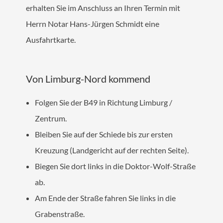
MANDANT
erhalten Sie im Anschluss an Ihren Termin mit
Ihr Termin bei ALEX
Herrn Notar Hans-Jürgen Schmidt eine
Online-Checklisten Anwälte
Ausfahrtkarte.
Online-Checklisten Notare
ALEX WebAkte
Von Limburg-Nord kommend
Downloads
Folgen Sie der B49 in Richtung Limburg /
RECHTSGEBIETE
Zentrum.
Bleiben Sie auf der Schiede bis zur ersten
KONTAKT
Kreuzung (Landgericht auf der rechten Seite).
Biegen Sie dort links in die Doktor-Wolf-Straße
ab.
Am Ende der Straße fahren Sie links in die
Grabenstraße.