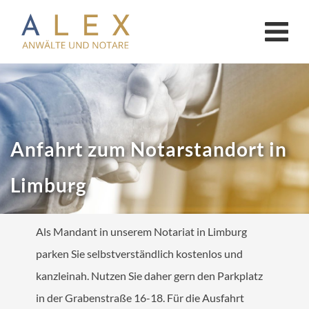
KANZLEI
Anwälte
Notar Limburg
Anfahrt zum Notarstandort in
Notar Bad Camberg
Limburg
AKTUELLES
ONLINE-CHECKLISTEN
Als Mandant in unserem Notariat in Limburg
Online-Checklisten Anwälte
parken Sie selbstverständlich kostenlos und
kanzleinah. Nutzen Sie daher gern den Parkplatz
Online-Checklisten Notare
in der Grabenstraße 16-18. Für die Ausfahrt