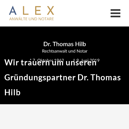
KANZLEI
Anwälte
Notar Limburg
Wir trauern um unseren
Notar Bad Camberg
Gründungspartner Dr. Thomas
AKTUELLES
Hilb
ONLINE-CHECKLISTEN
Online-Checklisten Anwälte
Online-Checklisten Notare