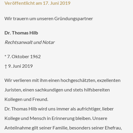
MANDANT
Veröffentlicht am 17. Juni 2019
Ihr Termin bei ALEX
Wir trauern um unseren Gründungspartner
Online-Checklisten Anwälte
Online-Checklisten Notare
Dr. Thomas Hilb
Rechtsanwalt und Notar
ALEX WebAkte
Downloads
* 7. Oktober 1962
† 9. Juni 2019
RECHTSGEBIETE
Wir verlieren mit ihm einen hochgeschätzten, exzellenten
KONTAKT
Juristen, einen sachkundigen und stets hilfsbereiten
Kollegen und Freund.
Dr. Thomas Hilb wird uns immer als aufrichtiger, lieber
Kollege und Mensch in Erinnerung bleiben. Unsere
Anteilnahme gilt seiner Familie, besonders seiner Ehefrau,