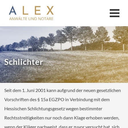
KANZLEI
Anwälte
Notar Limburg
Schlichter
Notar Bad Camberg
AKTUELLES
Seit dem 1. Juni 2001 kann aufgrund der neuen gesetzlichen
ONLINE-CHECKLISTEN
Vorschriften des § 15a EGZPO in Verbindung mit dem
Online-Checklisten Anwälte
Hessischen Schlichtungsgesetz wegen bestimmter
Online-Checklisten Notare
Rechtsstreitigkeiten nur noch dann Klage erhoben werden,
wenn der Kläger nachweist, dass er zuvor versucht hat, sich