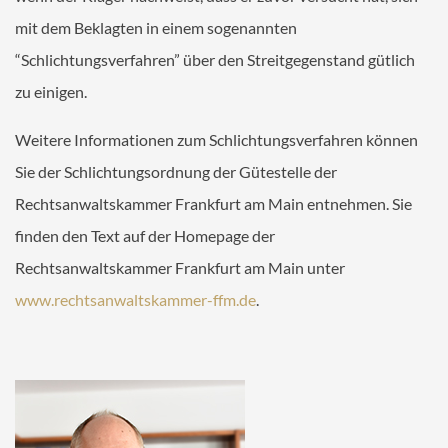
MANDANT
mit dem Beklagten in einem sogenannten
Ihr Termin bei ALEX
“Schlichtungsverfahren” über den Streitgegenstand gütlich
Online-Checklisten Anwälte
zu einigen.
Online-Checklisten Notare
Weitere Informationen zum Schlichtungsverfahren können
ALEX WebAkte
Sie der Schlichtungsordnung der Gütestelle der
Downloads
Rechtsanwaltskammer Frankfurt am Main entnehmen. Sie
RECHTSGEBIETE
finden den Text auf der Homepage der
Rechtsanwaltskammer Frankfurt am Main unter
KONTAKT
www.rechtsanwaltskammer-ffm.de
.