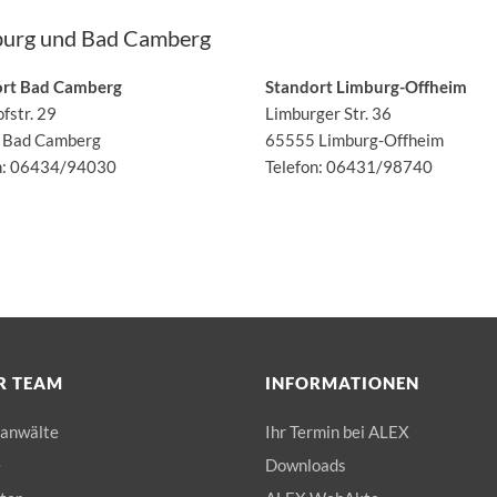
burg und Bad Camberg
ort Bad Camberg
Standort Limburg-Offheim
fstr. 29
Limburger Str. 36
 Bad Camberg
65555 Limburg
-Offheim
n:
06434/94030
Telefon:
06431/98740
R TEAM
INFORMATIONEN
anwälte
Ihr Termin bei ALEX
e
Downloads