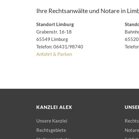
Ihre Rechtsanwälte und Notare
in Lim
Standort Limburg
Stand
Grabenstr. 16-18
Bahnho
65549 Limburg
65520
Telefon:
06431/98740
Telefo
Anfahrt & Parken
KANZLEI ALEX
UNSE
Unsere Kanzlei
Rechts
Rechtsgebiete
Notar