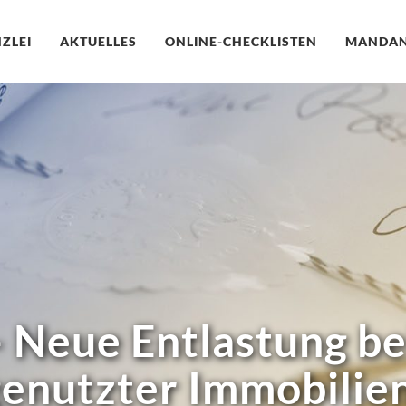
ZLEI
AKTUELLES
ONLINE-CHECKLISTEN
MANDA
– Neue Entlastung b
enutzter Immobilie