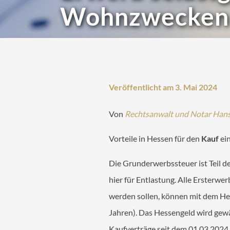
MANDANT
Wohnzwecken 
Ihr Termin bei ALEX
Online-Checklisten Anwälte
Online-Checklisten Notare
ALEX WebAkte
Veröffentlicht am 3. Mai 2024
Downloads
Von
Rechtsanwalt und Notar Han
RECHTSGEBIETE
Vorteile in Hessen für den
Kauf
ei
KONTAKT
Die Grunderwerbssteuer ist Teil d
hier für Entlastung. Alle Erster
werden sollen, können mit dem Hes
Jahren). Das Hessengeld wird gewä
Kaufverträge seit dem 01.03.2024.