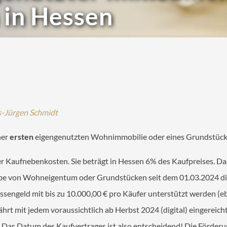
in Hessen
s-Jürgen Schmidt
ner
ersten
eigengenutzten Wohnimmobilie oder eines Grundstüc
er Kaufnebenkosten. Sie beträgt in Hessen 6% des Kaufpreises. D
werbe von Wohneigentum oder Grundstücken seit dem 01.03.2024 d
sengeld mit bis zu 10.000,00 € pro Käufer unterstützt werden (e
hrt mit jedem voraussichtlich ab Herbst 2024 (digital) eingereic
 Das Datum des Kaufvertrages ist also entscheidend! Die Förderu