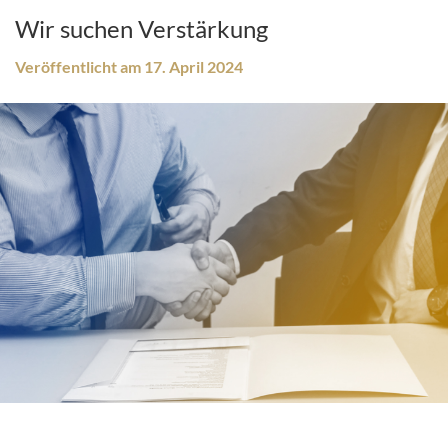
MANDANT
Wir suchen Verstärkung
Ihr Termin bei ALEX
Veröffentlicht am 17. April 2024
Online-Checklisten Anwälte
Online-Checklisten Notare
ALEX WebAkte
Downloads
RECHTSGEBIETE
KONTAKT