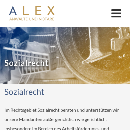
KANZLEI
Anwälte
Notar Limburg
Sozialrecht
Notar Bad Camberg
AKTUELLES
Sozialrecht
ONLINE-CHECKLISTEN
Online-Checklisten Anwälte
Im Rechtsgebiet Sozialrecht beraten und unterstützen wir
Online-Checklisten Notare
unsere Mandanten außergerichtlich wie gerichtlich,
insbesondere im Bereich des Arbeitsförderungs- und