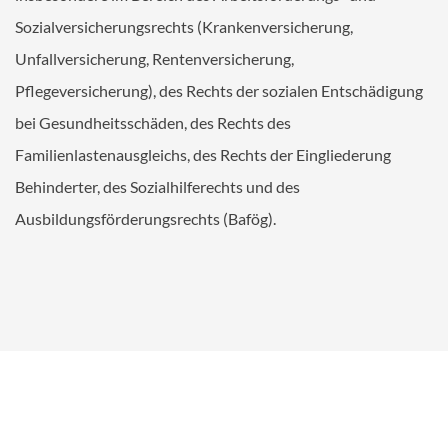
MANDANT
Sozialversicherungsrechts (Krankenversicherung,
Ihr Termin bei ALEX
Unfallversicherung, Rentenversicherung,
Online-Checklisten Anwälte
Pflegeversicherung), des Rechts der sozialen Entschädigung
Online-Checklisten Notare
bei Gesundheitsschäden, des Rechts des
ALEX WebAkte
Familienlastenausgleichs, des Rechts der Eingliederung
Downloads
Behinderter, des Sozialhilferechts und des
Ausbildungsförderungsrechts (Bafög).
RECHTSGEBIETE
KONTAKT