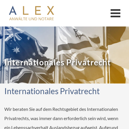
KANZLEI
Anwälte
Notar Limburg
Internationales Privatrecht
Notar Bad Camberg
AKTUELLES
Internationales Privatrecht
ONLINE-CHECKLISTEN
Online-Checklisten Anwälte
Wir beraten Sie auf dem Rechtsgebiet des Internationalen
Online-Checklisten Notare
Privatrechts, was immer dann erforderlich sein wird, wenn
ein Lebenssachverhalt Auslandsbezug aufweist. Aufgrund