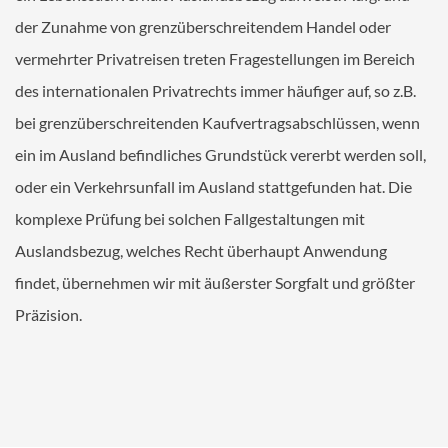
MANDANT
der Zunahme von grenzüberschreitendem Handel oder
Ihr Termin bei ALEX
vermehrter Privatreisen treten Fragestellungen im Bereich
Online-Checklisten Anwälte
des internationalen Privatrechts immer häufiger auf, so z.B.
Online-Checklisten Notare
bei grenzüberschreitenden Kaufvertragsabschlüssen, wenn
ALEX WebAkte
ein im Ausland befindliches Grundstück vererbt werden soll,
Downloads
oder ein Verkehrsunfall im Ausland stattgefunden hat. Die
komplexe Prüfung bei solchen Fallgestaltungen mit
RECHTSGEBIETE
Auslandsbezug, welches Recht überhaupt Anwendung
KONTAKT
findet, übernehmen wir mit äußerster Sorgfalt und größter
Präzision.