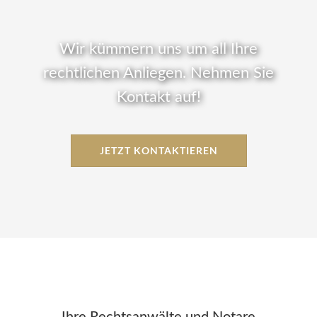
MANDANT
Ihr Termin bei ALEX
Wir kümmern uns um all Ihre
Online-Checklisten Anwälte
rechtlichen Anliegen. Nehmen Sie
Online-Checklisten Notare
Kontakt auf!
ALEX WebAkte
Downloads
JETZT KONTAKTIEREN
RECHTSGEBIETE
KONTAKT