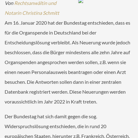
MANDANT
Von
Rechtsanwältin und
Ihr Termin bei ALEX
Notarin Christina Schmitt
Am 16. Januar 2020 hat der Bundestag entschieden, dass es
Online-Checklisten Anwälte
für die Organspende in Deutschland bei der
Online-Checklisten Notare
Entscheidungslösung verbleibt. Als Neuerung wurde jedoch
ALEX WebAkte
beschlossen, dass die Bürger mindestens alle zehn Jahre auf
Downloads
Organspenden angesprochen werden sollen, z.B. wenn sie
RECHTSGEBIETE
einen neuen Personalausweis beantragen oder einen Arzt
besuchen. Die Antworten sollen dann in einer zentralen
KONTAKT
Datenbank registriert werden. Diese Neuerungen werden
voraussichtlich im Jahr 2022 in Kraft treten.
Der Bundestag hat sich damit gegen die sog.
Widerspruchslösung entschieden, die in rund 20
europäischen Staaten, hierunter z.B. Frankreich, Österreich,